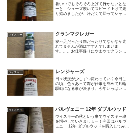
暑い中でもそろそろ上げて行かないとな
ーと、シューズ履いてスピード上げて走
り始めましたが、汗だくで帰ってシャワ
ー後に飲むビールとウイスキーが最高過
ぎるwww飲んだことないお安いボトルを
探して、やまやでマッキンレイを購入し
てきました。マッキンレ...
クランマクレガー
ウイスキー
寝不足だったり雨だったりでなかなか走
れてませんが酒はすすんでしまいま
す。。。お仕事帰りにやまやでクランマ
クレガーを買ってきました。クランマク
レガースコットランドの15種類のシング
ルモルトとグレーンウイスキーがブレン
ドされた、バランスが良く滑...
レンジャーズ
ウイスキー
日々状況が少しずつ変わっていく今日こ
の頃。色々あって嫁が仕事を辞めて片輪
駆動になる事が決まり、今年いっぱいで
遠征レース三昧は終わりを迎えそうな雰
囲気。まー遠征はできずとも走って飲め
れば何とかなるって事で、またも安いバ
ーボンを買ってまいりまし...
バルヴェニー 12年 ダブルウッド
ウイスキー
ウイスキーの秋という事でウイスキー率
を増やしていきましょー！今回はバルヴ
ェニー 12年 ダブルウッドを購入してみま
した。バルヴェニーグレンフィデックの
兄弟にして個性の違う濃厚でリッチなモ