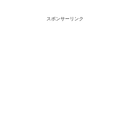
ルト(ウイスキー&シングルモルト完全ガ
イドより引用)(...
スポンサーリンク