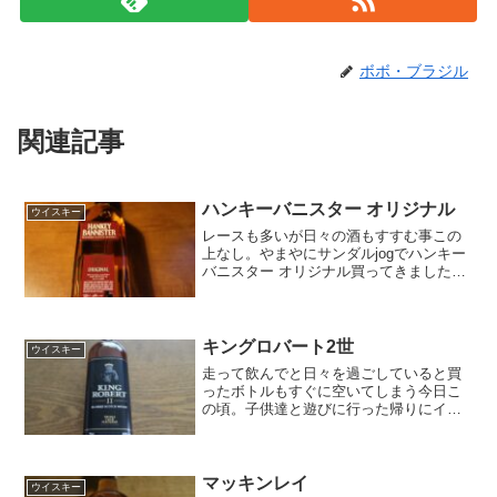
ボボ・ブラジル
関連記事
ハンキーバニスター オリジナル
ウイスキー
レースも多いが日々の酒もすすむ事この
上なし。やまやにサンダルjogでハンキー
バニスター オリジナル買ってきました。
ハンキーバニスター オリジナルMessrs
Hankey and Bannister present their
Origin...
キングロバート2世
ウイスキー
走って飲んでと日々を過ごしていると買
ったボトルもすぐに空いてしまう今日こ
の頃。子供達と遊びに行った帰りにイオ
ンでキングロバート2世(KING ROBERT
Ⅱ)を見つけて買ってみました。キングロ
バート2世スコットランドの古代王国を統
治した君...
マッキンレイ
ウイスキー