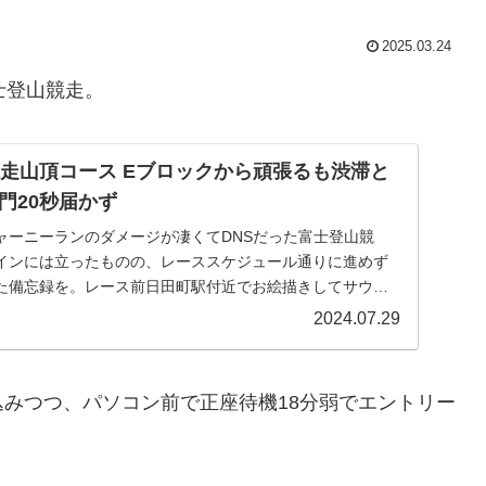
2025.03.24
士登山競走。
競走山頂コース Eブロックから頑張るも渋滞と
門20秒届かず
ャーニーランのダメージが凄くてDNSだった富士登山競
インには立ったものの、レーススケジュール通りに進めず
た備忘録を。レース前日田町駅付近でお絵描きしてサウナ
...
2024.07.29
みつつ、パソコン前で正座待機18分弱でエントリー