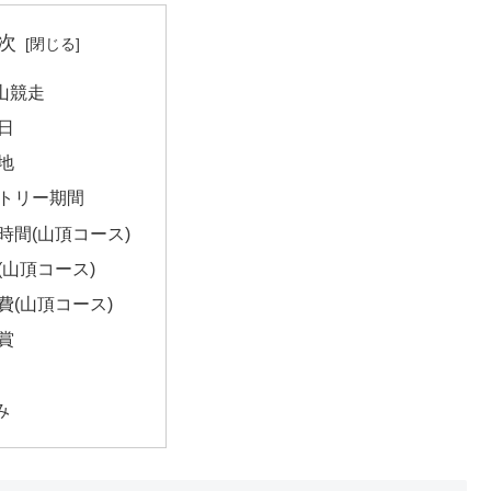
次
山競走
日
地
トリー期間
時間(山頂コース)
(山頂コース)
費(山頂コース)
賞
み