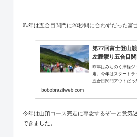
昨年は五合目関門に20秒間に合わずだった富
第77回富士登山
左脛攣り五合目関
昨年はみちのく津軽ジ
走。今年はスタートラ
五合目関門アウトだっ
入ってスープカレー食って
bobobrazilweb.com
今年は山頂コース完走に専念するぞーと意気込
できました。