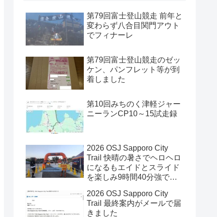
第79回富士登山競走 前年と
変わらず八合目関門アウト
でフィナーレ
第79回富士登山競走のゼッ
ケン、パンフレット等が到
着しました
第10回みちのく津軽ジャー
ニーランCP10～15試走録
2026 OSJ Sapporo City
Trail 快晴の暑さでヘロヘロ
になるもエイドとスライド
を楽しみ9時間40分強で完
走
2026 OSJ Sapporo City
Trail 最終案内がメールで届
きました