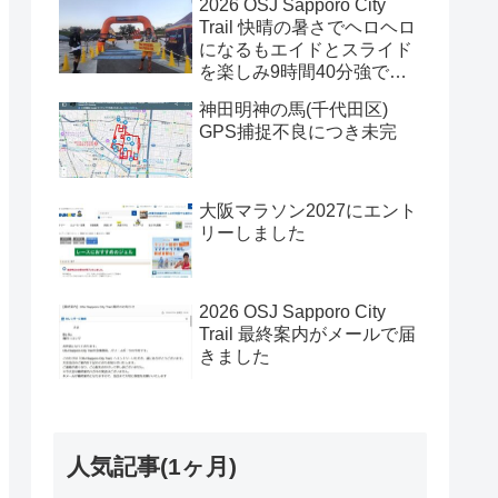
2026 OSJ Sapporo City
Trail 快晴の暑さでヘロヘロ
になるもエイドとスライド
を楽しみ9時間40分強で完
走
神田明神の馬(千代田区)
GPS捕捉不良につき未完
大阪マラソン2027にエント
リーしました
2026 OSJ Sapporo City
Trail 最終案内がメールで届
きました
人気記事(1ヶ月)