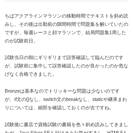
ちばアクアラインマラソンの移動時間でテキストを斜め読
みし、その後は出勤前の隙間時間で問題集を解いていたの
ですが、毎週レースと顔マラソンで、結局問題集1周した
のが試験前日。
試験当日の朝にギリギリまで誤答確認して臨んだのです
が、試験前に集中して誤答確認したのが良かったのか危な
げなく合格できました。
Bronzeは基本なのでトリッキーな問題は少ないのです
が、if文の{}なし、switch文のbreakなし、staticや継承まわ
りについては、細部を確認しておくのが吉ですね。
試験後に書店で資格試験の書籍を色々斜め読みしてきまし
たが、Java Silver SEも行けそうな気がするし、HTML5も