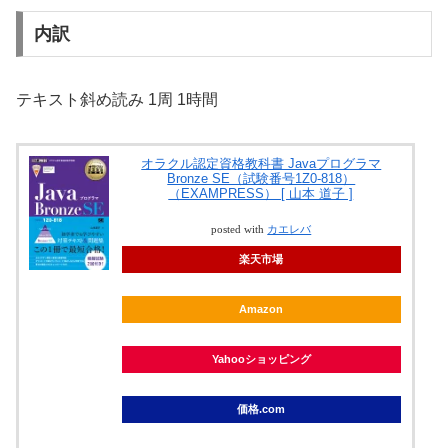
内訳
テキスト斜め読み 1周 1時間
オラクル認定資格教科書 Javaプログラマ
Bronze SE（試験番号1Z0-818）
（EXAMPRESS） [ 山本 道子 ]
posted with
カエレバ
楽天市場
Amazon
Yahooショッピング
価格.com