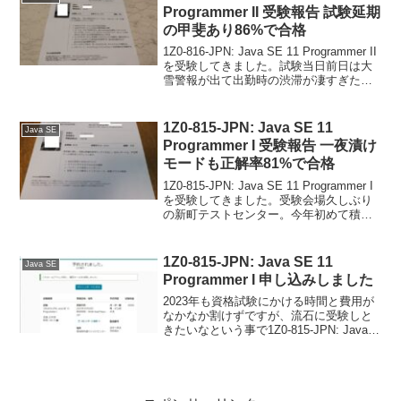
Programmer II 受験報告 試験延期
の甲斐あり86%で合格
1Z0-816-JPN: Java SE 11 Programmer II
を受験してきました。試験当日前日は大
雪警報が出て出勤時の渋滞が凄すぎたの
で電車で移動する事にしましたが、最寄
り駅も雪が凄く電車が遅延してスタート
から怪しい雰囲気。。...
1Z0-815-JPN: Java SE 11
Java SE
Programmer I 受験報告 一夜漬け
モードも正解率81%で合格
1Z0-815-JPN: Java SE 11 Programmer I
を受験してきました。受験会場久しぶり
の新町テストセンター。今年初めて積も
ったかなくらいの雪で試験会場にギリギ
リ到着。エレベーターで5階まで上って会
場入りしたのが試験1...
1Z0-815-JPN: Java SE 11
Java SE
Programmer I 申し込みしました
2023年も資格試験にかける時間と費用が
なかなか割けずですが、流石に受験しと
きたいなという事で1Z0-815-JPN: Java
SE 11 Programmer I を受験する事にしま
した。申し込みピアソンVUEより登録・
試験の予約 ->...