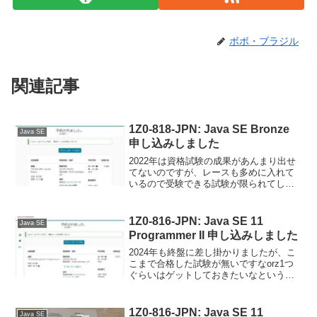
ボボ・ブラジル
関連記事
1Z0-818-JPN: Java SE Bronze
Java SE
申し込みしました
2022年は資格試験の成果があんまり出せ
てないのですが、レースも多めに入れて
いるので受験できる試験が限られてしま
う。。。年末まではCBTメインでと、
1Z0-818-JPN: Java SE Bronze を受験す
る事にしました。申し込みピア...
1Z0-816-JPN: Java SE 11
Java SE
Programmer II 申し込みしました
2024年も終盤に差し掛かりましたが、こ
こまで合格した試験が無いですなorz1つ
ぐらいはゲットしておきたいなという事
で、滑り込みに近いですが1Z0-816-JPN:
Java SE 11 Programmer II を受験する事
にしました。...
1Z0-816-JPN: Java SE 11
Java SE