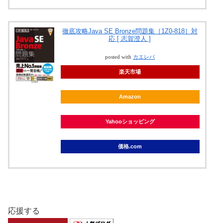
徹底攻略Java SE Bronze問題集［1Z0-818］対
応 [ 志賀澄人 ]
posted with
カエレバ
楽天市場
Amazon
Yahooショッピング
価格.com
応援する