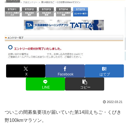
X
Facebook
はてブ
LINE
コピー
2022.03.21
ついこの間募集要項が届いていた第14回えちご・くびき
野100kmマラソン。