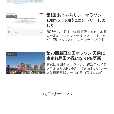
ー。見事当選でした。意気込みよくよく
考えると岩木山マラソンもエントリーし
たので、岩木山→ちばアクアライン→お
かやま→神戸の4週連続...
第1回あじゃらリレーマラソン
マラソン
10kmソロの部にエントリーしま
した
2025年も11月までは遠征費を抑えて地元
大会多めでスケジューリングしてました
が、FBであじゃらリレーマラソン開催の
案内が流れて来ました。第1回は出たいけ
ど前日はSEA ALPS TRAIL JOURNEY参
戦。けど、どうせ翌日も状態確認j...
第70回勝田全国マラソン 天候に
マラソン
恵まれ勝田の風になりPB更新
第70回勝田全国マラソン、2020年ハイテ
クフル振りのPB更新してきました。レー
ス前日勝田駅レース前日の寄り道お絵描
きを終え、15:20に勝田駅到着。道を間違
えてしばらく逆方向に行ってしまったorz
交通規制関連の看板が出てました。気を
取り直...
スポンサーリンク