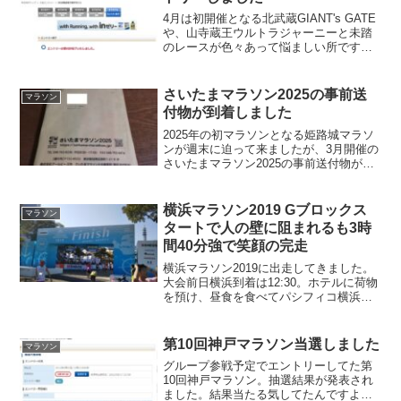
4月は初開催となる北武蔵GIANT's GATE
や、山寺蔵王ウルトラジャーニーと未踏
のレースが色々あって悩ましい所です
が、予算的な問題も浮上して来たし、フ
ルマラソンのPBも狙いたいしという事で
2026あおもり桜マラソンにエントリーし
さいたまマラソン2025の事前送
マラソン
ました。...
付物が到着しました
2025年の初マラソンとなる姫路城マラソ
ンが週末に迫って来ましたが、3月開催の
さいたまマラソン2025の事前送付物が到
着しました。事前送付物参加賞Tシャツと
アスリートビブス、荷物袋にパンフレッ
ト等が入っていました。Aブロックスター
横浜マラソン2019 Gブロックス
マラソン
トですかー...
タートで人の壁に阻まれるも3時
間40分強で笑顔の完走
横浜マラソン2019に出走してきました。
大会前日横浜到着は12:30。ホテルに荷物
を預け、昼食を食べてパシフィコ横浜
へ。横浜マラソン色に染まってて、気持
ちが盛り上がりますねー。子供達を引き
連れて受付へ。IDチェックでは遠くから
第10回神戸マラソン当選しました
マラソン
ご家族でありが...
グループ参戦予定でエントリーしてた第
10回神戸マラソン。抽選結果が発表され
ました。結果当たる気してたんですよね