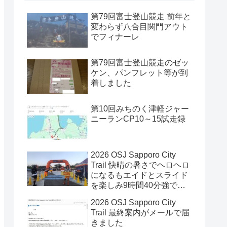
第79回富士登山競走 前年と
変わらず八合目関門アウト
でフィナーレ
第79回富士登山競走のゼッ
ケン、パンフレット等が到
着しました
第10回みちのく津軽ジャー
ニーランCP10～15試走録
2026 OSJ Sapporo City
Trail 快晴の暑さでヘロヘロ
になるもエイドとスライド
を楽しみ9時間40分強で完
走
2026 OSJ Sapporo City
Trail 最終案内がメールで届
きました