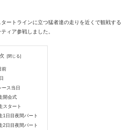
スタートラインに立つ猛者達の走りを近くで観戦する
ンティア参戦しました。
次
日前
日
レース当日
走開会式
走スタート
走1日目夜間パート
走2日目夜間パート