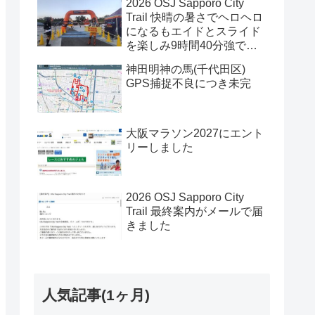
2026 OSJ Sapporo City
Trail 快晴の暑さでヘロヘロ
になるもエイドとスライド
を楽しみ9時間40分強で完
走
神田明神の馬(千代田区)
GPS捕捉不良につき未完
大阪マラソン2027にエント
リーしました
2026 OSJ Sapporo City
Trail 最終案内がメールで届
きました
人気記事(1ヶ月)