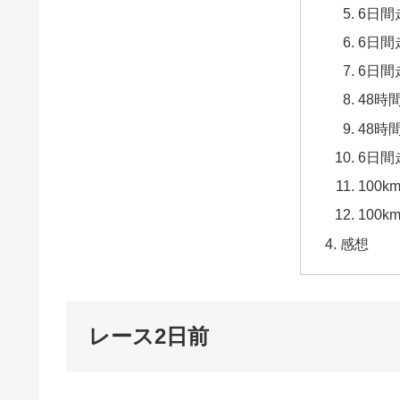
6日間
6日間
6日間
48時
48時
6日間
100
100
感想
レース2日前