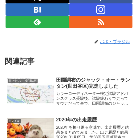
ボボ・ブラジル
関連記事
田園調布のジャック・オー・ラン
顔マラソン・GPS絵画
タン(世田谷区)完走しました
カラーコーディネーター検定試験アドバ
ンスクラス受験後。試験終わりで走って
サウナだって事で、田園調布のジャッ
ク・オー・ランタンを走って来ました。
雪が谷大塚駅お目当てのお風呂は久が原
駅近くだったので、久が原駅のコインロ
2020年の出走履歴
トレイル
ッカーに荷物を預け、2駅走...
2020年を振り返る意味で、出走履歴と結
果をまとめてみました。出走履歴と結果
2020年01月05日 第38回五戸町新春マラ