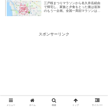
三戸桜まつりマラソンから名久井岳経由
で帰宅し、家族と夕食をとった後は追加
のもう一企画。全国一斉顔マラソンは行
けなかったけど、令和描き初めという事
で終電で秋田へ向かいました。秋田駅三
戸への移動で朝5時から寝てなかったの
で、電車でビール飲んで寝...
スポンサーリンク
メニュー
ホーム
検索
トップ
サイドバー