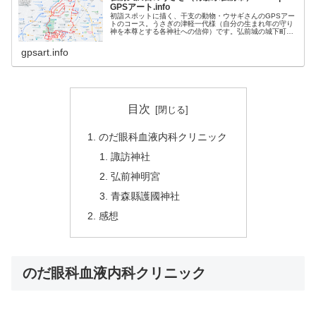
GPSアート.info
初詣スポットに描く、干支の動物・ウサギさんのGPSアー
トのコース。うさぎの津軽一代様（自分の生まれ年の守り
神を本尊とする各神社への信仰）です。弘前城の城下町に
位置し、青森県護国神社もコースに含まれます。初詣ピー
ク時には大混雑の予感がしますの...
gpsart.info
目次
のだ眼科血液内科クリニック
諏訪神社
弘前神明宮
青森縣護國神社
感想
のだ眼科血液内科クリニック