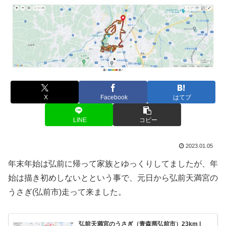
X
Facebook
はてブ
LINE
コピー
2023.01.05
年末年始は弘前に帰って家族とゆっくりしてましたが、年
始は描き初めしないとという事で、元日から弘前天満宮の
うさぎ(弘前市)走って来ました。
弘前天満宮のうさぎ（青森県弘前市）23km |