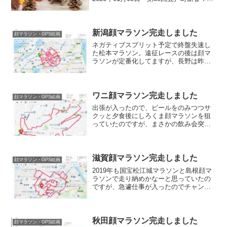
ソン大会 5km 20分強 ※3位入賞2020
年01月12日 第21回ハイテクハーフマラ
ソン フル 3時間9分弱 ※P...
新潟顔マラソン完走しました
顔マラソン・GPS絵画
ネガティブスプリット予定で終盤失速し
た松本マラソン。遠征レースの後は顔マ
ラソンが定番化してますが、長野は昨年
走ったので今回は一路新潟へ。駅前で夕
食をとってビールを飲み、ホテルでしば
し仮眠。新潟駅新潟駅南口を23:15スター
トとなりました。移...
ワニ顔マラソン完走しました
顔マラソン・GPS絵画
出張が入ったので、ビールをのみつつサ
クッと夕食後にしろくま顔マラソンを狙
っていたのですが、まさかの飲み会突入
orzという事で飲み会後でもサクッと走れ
るワニ顔マラソンにチャレンジして来ま
した。学芸大学駅スタート地点到着が
22:30。流石に翌日...
滋賀顔マラソン完走しました
顔マラソン・GPS絵画
2019年も国宝松江城マラソンと島根顔マ
ラソンで走り納めかなーと思っていたの
ですが、急遽仕事が入ったのでチャンス
とばかりに滋賀顔マラソン走って来まし
た。井筒屋 西口飲食店終電までに帰って
こないといけないので、走る前にサクッ
と腹ごしらえ。カレ...
秋田顔マラソン完走しました
顔マラソン・GPS絵画