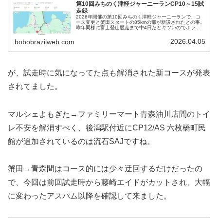
第10回みちのく津軽ジャーニーランCP10～15試
走録
2026年開催の第10回みちのく津軽ジャーニーランで、コ
ース変更と蟹田スタートの85kmの部が新設されたとの事。
昨年同様に富士登山競走まで中4日だとキツいのでボラ参
加ですが、配置がどこになるか不明だけど新コースがどん
な感じか知らないとコース...
2026.04.05
bobobrazilweb.com
が、試走時に気になってた点も解消された新コースが発表
されてました。
マルシェよもぎた→ファミリーマート青森油川店間のトイ
レ不安を解消すべく、後潟駅付近にCP12/AS 六枚橋町民
館が追加されているのは流石SAJですね。
蟹田→青森間はコース的には少々迂回するだけだったの
で、今回は前回試走時から藤崎エイドがカットされ、大幅
に変わったアスパム以降を確認して来ました。