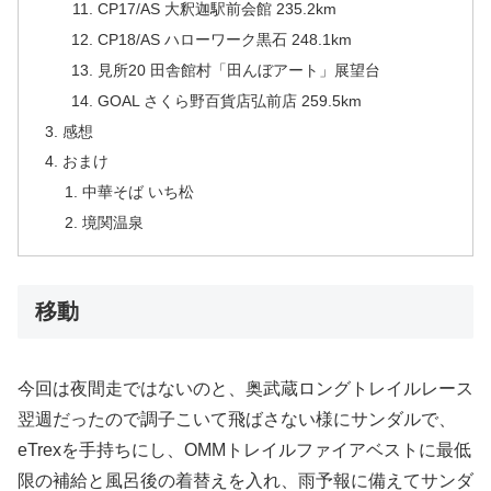
CP17/AS 大釈迦駅前会館 235.2km
CP18/AS ハローワーク黒石 248.1km
見所20 田舎館村「田んぼアート」展望台
GOAL さくら野百貨店弘前店 259.5km
感想
おまけ
中華そば いち松
境関温泉
移動
今回は夜間走ではないのと、奥武蔵ロングトレイルレース
翌週だったので調子こいて飛ばさない様にサンダルで、
eTrexを手持ちにし、OMMトレイルファイアベストに最低
限の補給と風呂後の着替えを入れ、雨予報に備えてサンダ