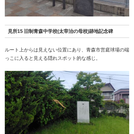
見所15 旧制青森中学校(太宰治の母校)跡地記念碑
ルート上からは見えない位置にあり、青森市営庭球場の端
っこに入ると見える隠れスポット的な感じ。