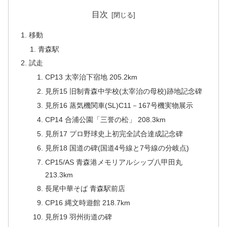
目次
移動
青森駅
試走
CP13 太宰治下宿地 205.2km
見所15 旧制青森中学校(太宰治の母校)跡地記念碑
見所16 蒸気機関車(SL)C11－167号機実物展示
CP14 合浦公園「三誉の松」 208.3km
見所17 プロ野球史上初完全試合達成記念碑
見所18 国道の碑(国道4号線と7号線の分岐点)
CP15/AS 青森港メモリアルシップ八甲田丸
213.3km
長尾中華そば 青森駅前店
CP16 縄文時遊館 218.7km
見所19 羽州街道の碑