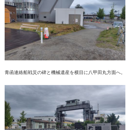
青函連絡船戦災の碑と機械遺産を横目に八甲田丸方面へ。