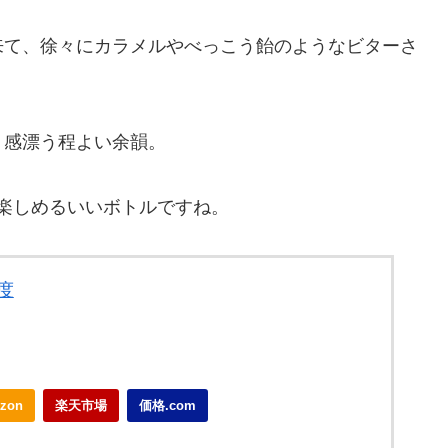
来て、徐々にカラメルやべっこう飴のようなビターさ
ト感漂う程よい余韻。
も楽しめるいいボトルですね。
0度
zon
楽天市場
価格.com