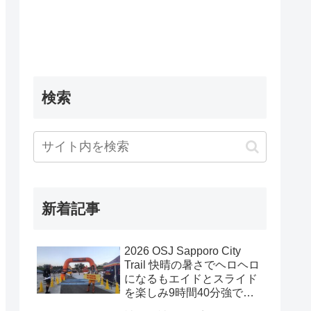
検索
新着記事
2026 OSJ Sapporo City
Trail 快晴の暑さでヘロヘロ
になるもエイドとスライド
を楽しみ9時間40分強で完
走