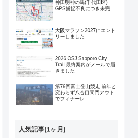
神田明神の馬(千代田区)
GPS捕捉不良につき未完
大阪マラソン2027にエント
リーしました
2026 OSJ Sapporo City
Trail 最終案内がメールで届
きました
第79回富士登山競走 前年と
変わらず八合目関門アウト
でフィナーレ
人気記事(1ヶ月)