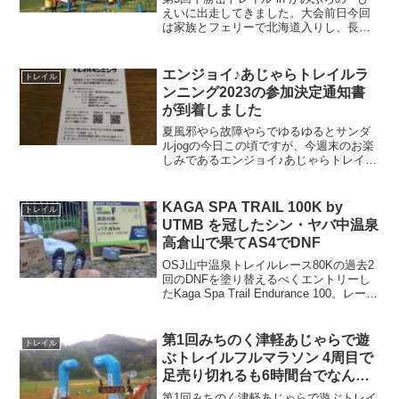
えいに出走してきました。大会前日今回
は家族とフェリーで北海道入りし、長距
離ドライブで上富良野まで到着。16:00に
受付会場の日の出公園に到着。署名捺印
した参加通知書を渡して受付完了。必携
エンジョイ♪あじゃらトレイルラ
トレイル
品チェックと...
ンニング2023の参加決定通知書
が到着しました
夏風邪やら故障やらでゆるゆるとサンダ
ルjogの今日この頃ですが、今週末のお楽
しみであるエンジョイ♪あじゃらトレイル
ランニング2023の参加決定通知書が到着
しました。参加決定通知書申込が最速だ
ったらしくいい番号で到着しましたね
KAGA SPA TRAIL 100K by
トレイル
ー。受付が7:0...
UTMB を冠したシン・ヤバ中温泉
高倉山で果てAS4でDNF
OSJ山中温泉トレイルレース80Kの過去2
回のDNFを塗り替えるべくエントリーし
たKaga Spa Trail Endurance 100。レース
週の急な暑さもありましたが、前半に追
加された山々により凶悪化したコースに
歯が立たずAS4でリタ...
第1回みちのく津軽あじゃらで遊
トレイル
ぶトレイルフルマラソン 4周目で
足売り切れるも6時間台でなんと
か完走
第1回みちのく津軽あじゃらで遊ぶトレイ