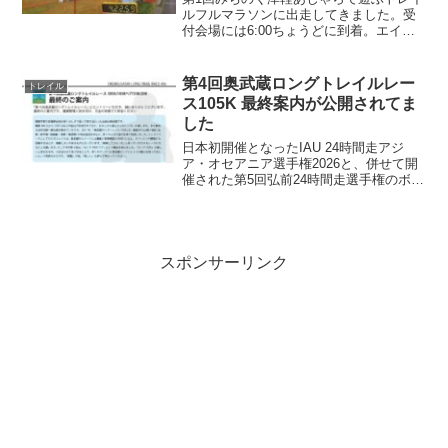
ルフルマラソンに出走してきました。受
付会場には6:00ちょうどに到着。エイド
とかの準備中でまだ受付始まってないと
いう、なかなかゆるい感じの朝です。5分
後くらいに受付始まり、ゼッケン、参加
第4回奥武蔵ロングトレイルレー
トレイル
賞とプログラムな...
ス105K 最終案内が公開されてま
した
日本初開催となったIAU 24時間走アジ
ア・オセアニア選手権2026と、併せて開
催された第5回弘前24時間走選手権のボラ
を終えたら、週末に控えた第4回奥武蔵ロ
ングトレイルレース105Kの最終案内が公
開されてました。最終案内出場者名簿を
確認し...
スポンサーリンク