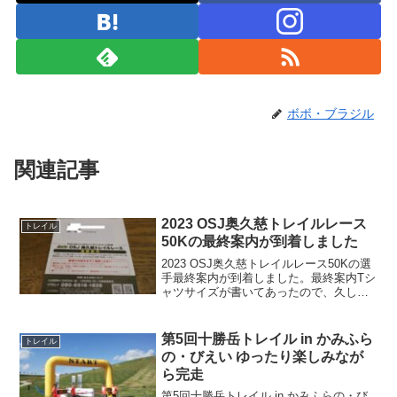
ボボ・ブラジル
関連記事
2023 OSJ奥久慈トレイルレース
トレイル
50Kの最終案内が到着しました
2023 OSJ奥久慈トレイルレース50Kの選
手最終案内が到着しました。最終案内Tシ
ャツサイズが書いてあったので、久しぶ
りに参加賞はTシャツなんですね。OSJは
グリーンの新城Tシャツしか持ってないの
で楽しみ楽しみ。50Kは募集定員に余裕
第5回十勝岳トレイル in かみふら
トレイル
があ...
の・びえい ゆったり楽しみなが
ら完走
第5回十勝岳トレイル in かみふらの・び