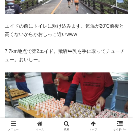
エイドの前にトイレに駆け込みます。気温が20℃前後と
高くないからかおしっこ近いwww
7.7km地点で第2エイド。飛騨牛乳を手に取ってチューチ
ュー。おいしー。
メニュー
ホーム
検索
トップ
サイドバー