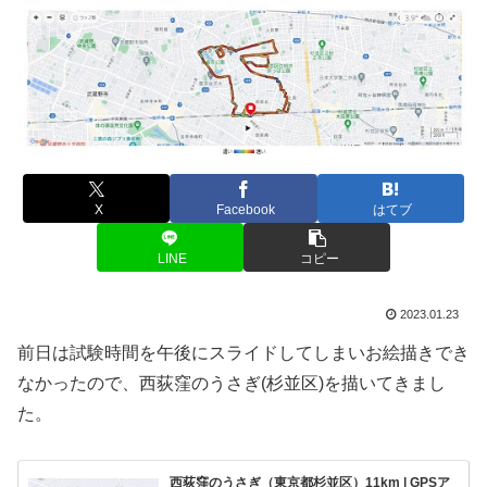
X
Facebook
はてブ
LINE
コピー
2023.01.23
前日は試験時間を午後にスライドしてしまいお絵描きでき
なかったので、西荻窪のうさぎ(杉並区)を描いてきまし
た。
西荻窪のうさぎ（東京都杉並区）11km | GPSア