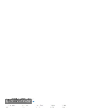
顔マラソン・GPS絵画