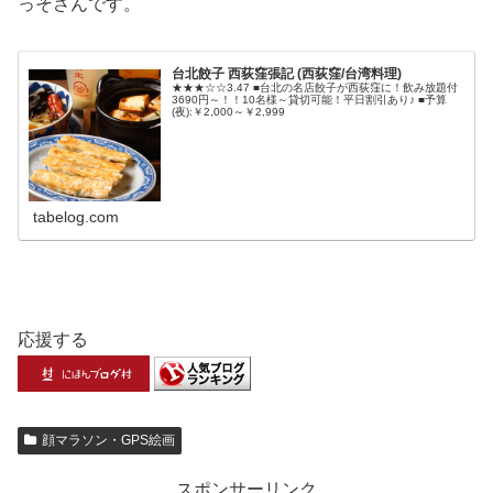
っそさんです。
台北餃子 西荻窪張記 (西荻窪/台湾料理)
★★★☆☆3.47 ■台北の名店餃子が西荻窪に！飲み放題付
3690円～！！10名様～貸切可能！平日割引あり♪ ■予算
(夜):￥2,000～￥2,999
tabelog.com
応援する
顔マラソン・GPS絵画
スポンサーリンク