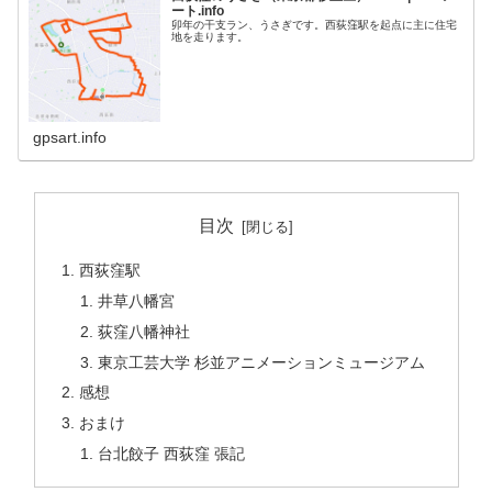
ート.info
卯年の干支ラン、うさぎです。西荻窪駅を起点に主に住宅
地を走ります。
gpsart.info
目次
西荻窪駅
井草八幡宮
荻窪八幡神社
東京工芸大学 杉並アニメーションミュージアム
感想
おまけ
台北餃子 西荻窪 張記