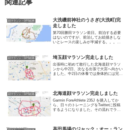
関連記事
大洗磯前神社のうさぎ(大洗町)完
顔マラソン・GPS絵画
走しました
第70回勝田マラソン前日。前泊する必要
はないのですが、前泊してお絵描きしな
いとレースの楽しみが半減する。。。と
いう事で大洗磯前神社のうさぎ(大洗町)を
走って来ました。レース前日始発で行っ
て2本くらい走ろうかというスケジュール
埼玉顔マラソン完走しました
顔マラソン・GPS絵画
だったのですが、...
出張時に初めて敢行した北海道顔マラソ
ンから中2日、次なる出張で大宮へ向かい
ました。中2日の休養では身体的には完全
回復とはいきませんが、メンタル的には
完全回復 & 顔マラソン楽しーという事で
埼玉顔マラソンもやってきました。スタ
ート前回に続き残...
北海道顔マラソン完走しました
顔マラソン・GPS絵画
Garmin ForeAthlete 235J を購入してか
ら、日々のトレーニングをTwitterに投稿
するようになりました。その流れでラン
ナーさんをフォローさせていただき、
日々のトレーニングのモチベーションを
保ちながら、今のところちょっと...
高田馬場のジャック・オー・ラン
顔マラソン・GPS絵画