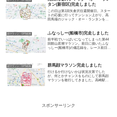
タン(新宿区)完走しました
この日は第1回矢倉沢往還開催日。スター
トの応援に行ってテンション上がり、高
田馬場のジャック・オー・ランタンを走
って来ました。星あかりビル移動ルート
上だった星あかりビル前を10:30にスター
ト。劇団東京ヴォードヴィルショーの事
ふなっしー(船橋市)完走しました
顔マラソン・GPS絵画
務所があるんです...
前半戦でいっぱいになってしまった第44
回館山若潮マラソン。前日に描いたふな
っしー(船橋市)の備忘録を。レース前日
6:15にバスタ新宿到着。1月のこの時間は
まだ暗めだな。東京豚骨拉麺ばんから 新
宿歌舞伎町店朝ラーでもたしなむかと近
めのお店を探...
群馬顔マラソン完走しました
顔マラソン・GPS絵画
行けるか行けないかは状況次第でした
が、何とかチャンスをものにして群馬顔
マラソンを敢行してきました。高崎駅腹
ごしらえしてからホテルにチェックイン
してスタート地点へ。ようこそ高崎駅へ
の文字と、石碑のレプリカが迎えてくれ
ました。時刻は21:45。...
スポンサーリンク