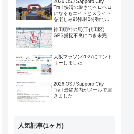
2026 OSJ Sapporo City
Trail 快晴の暑さでヘロヘロ
になるもエイドとスライド
を楽しみ9時間40分強で完
走
神田明神の馬(千代田区)
GPS捕捉不良につき未完
大阪マラソン2027にエント
リーしました
2026 OSJ Sapporo City
Trail 最終案内がメールで届
きました
人気記事(1ヶ月)