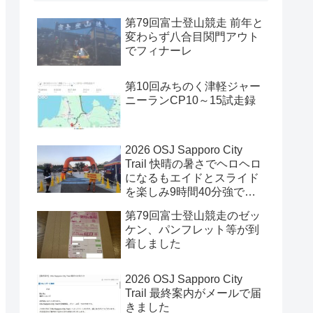
第79回富士登山競走 前年と
変わらず八合目関門アウト
でフィナーレ
第10回みちのく津軽ジャー
ニーランCP10～15試走録
2026 OSJ Sapporo City
Trail 快晴の暑さでヘロヘロ
になるもエイドとスライド
を楽しみ9時間40分強で完
走
第79回富士登山競走のゼッ
ケン、パンフレット等が到
着しました
2026 OSJ Sapporo City
Trail 最終案内がメールで届
きました