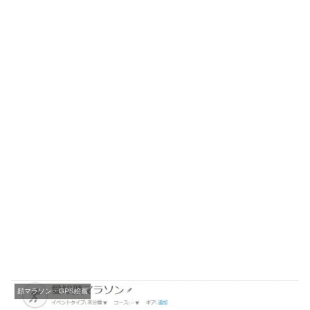
顔マラソン・GPS絵画