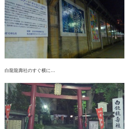
白龍龍壽社のすぐ横に…