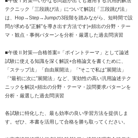
■午後Ⅰ対策―いかなる問題が出ても通用する汎用的解法
テクニック「三段跳び法」について解説(「三段跳び法」
は、Hop→Step→Jumpの3段階を踏みながら、短時間で設
問が求める“正解”を導き出す方法です)+頻出の分野・テー
マ・観点・事例パターンを分析・厳選した過去問演習
■午後Ⅱ対策―合格答案=「ポイントテーマ」として論述
試験に使える知識を深く解説+合格論文を書くために、
「ステップ法」「自由展開法」「“そこで私は”展開法」
「“最初に次に”展開法」など、実効性の高い汎用論述テク
ニックを解説+頻出の分野・テーマ・設問要求パターンを
分析・厳選した過去問演習
各試験に特化した、最も効率の良い学習方法を提供しま
す。ぜひ、本書を活用して合格を勝ち取ってください。