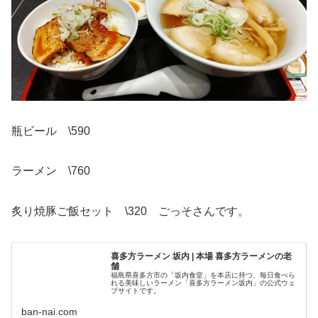
瓶ビール \590
ラーメン \760
炙り焼豚ご飯セット \320 ごっそさんです。
喜多方ラーメン 坂内 | 本場 喜多方ラーメンの老
舗
福島県喜多方市の「坂内食堂」を本店に持つ、毎日食べら
れる美味しいラーメン「喜多方ラーメン坂内」の公式ウェ
ブサイトです。
ban-nai.com