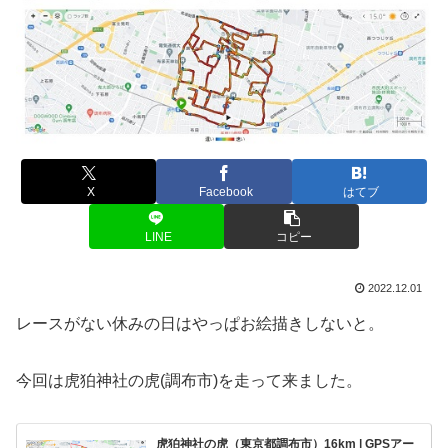
X
Facebook
はてブ
LINE
コピー
2022.12.01
レースがない休みの日はやっぱお絵描きしないと。
今回は虎狛神社の虎(調布市)を走って来ました。
虎狛神社の虎（東京都調布市）16km | GPSアー