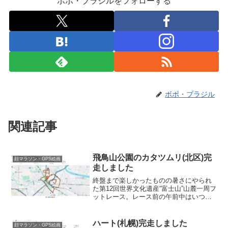
ボボ・ブラジルをフォローする
ボボ・ブラジル
関連記事
飛鳥山公園のカタツムリ(北区)完
顔マラソン・GPS絵画
走しました
終盤まで楽しかったものの暑さにやられ
た第12回世界文化遺産“富士山”山麓一周フ
ットレース。レース前の午前中はいつも
通りGPS絵画を描いておりました。レー
ス当日7:00前に東京駅到着。孫鈴舎平日
は朝らーめんやってるって事で孫鈴舎
ハート(札幌)完走しました
顔マラソン・GPS絵画