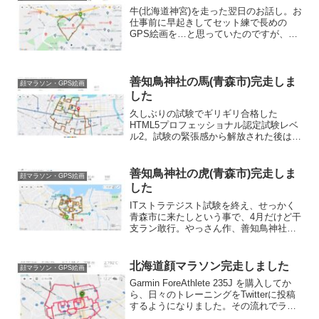
へ。入口で食券...
牛(北海道神宮)を走った翌日のお話し。お
仕事前に早起きしてセット練で長めの
GPS絵画を…と思っていたのですが、飲
みすぎたのか寝坊したため、短めのハー
ト(札幌)を走って来ました。北海道庁旧本
庁舎朝5:00にホテルを出発してスタート
地点まで向か...
善知鳥神社の馬(青森市)完走しま
顔マラソン・GPS絵画
した
久しぶりの試験でギリギリ合格した
HTML5プロフェッショナル認定試験レベ
ル2。試験の緊張感から解放された後は、
ゆるゆると善知鳥神社の馬(青森市)を描い
て来ました。新町通り新町通り交差点を
11:25スタート。細かい部分は忘れない様
善知鳥神社の虎(青森市)完走しま
顔マラソン・GPS絵画
に先に描いて...
した
ITストラテジスト試験を終え、せっかく
青森市に来たしという事で、4月だけど干
支ラン敢行。やっさん作、善知鳥神社の
虎(青森県青森市)を走って来ました。青い
森セントラルパーク写真撮り忘れました
が、青い森セントラルパークの駐車場に
北海道顔マラソン完走しました
顔マラソン・GPS絵画
車を停め、陸橋を...
Garmin ForeAthlete 235J を購入してか
ら、日々のトレーニングをTwitterに投稿
するようになりました。その流れでラン
ナーさんをフォローさせていただき、