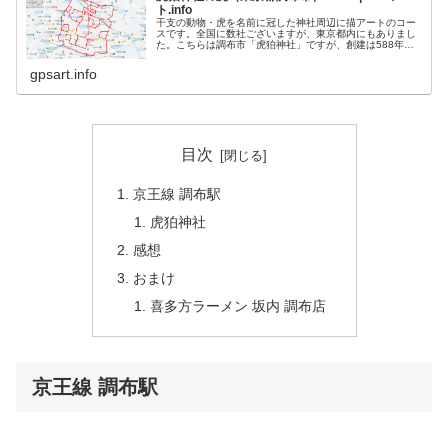
ト.info
干支の動物・虎を名前に冠した神社周辺に描アートのコー
スです。全国に数社ございますが、東京都内にもありまし
た。こちらは調布市「虎狛神社」ですが、創建は588年と
歴史の長い社です。創建後に近所で深大寺を創建した満功
上人の祖母の名が「虎」だったの...
gpsart.info
目次
京王線 調布駅
虎狛神社
感想
おまけ
喜多方ラーメン 坂内 調布店
京王線 調布駅