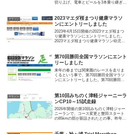
切り上げ、電車とビールを3本乗り継ぎ
18:00過ぎに川越駅到着。蓮馨寺徒歩20分
程で蓮馨寺到着。手指消毒と検温して受
付。あんまり混雑してないですね。完走
2023マエダ桜まつり健康マラソ
マラソン
できますよ...
ンにエントリーしました
2023年4月15日開催の2023マエダ桜まつ
り健康マラソンにエントリーしました。
2023マエダ桜まつり健康マラソン幼児か
ら一般まで県民の体力づくりと健康増進
を図り、併せて次代を担う子どもたちの
健全育成を目的に開催する。開催日2023
第70回勝田全国マラソンにエント
マラソン
年4月...
リーしました
来年の春までは関東圏のレースを走りま
くるという事で、第70回勝田全国マラソ
ンにエントリーしました。第70回勝田全
国マラソン歴史と伝統を誇る勝田全国マ
ラソンは、今大会で記念すべき第70回を
迎えます！沿道の応援・ボランティアの
第10回みちのく津軽ジャーニーラ
マラソン
温かいおもてなしが...
ンCP10～15試走録
2026年開催の第10回みちのく津軽ジャー
ニーランで、コース変更と蟹田スタート
の85kmの部が新設されたとの事。昨年同
様に富士登山競走まで中4日だとキツいの
でボラ参加ですが、配置がどこになるか
不明だけど新コースがどんな感じか知ら