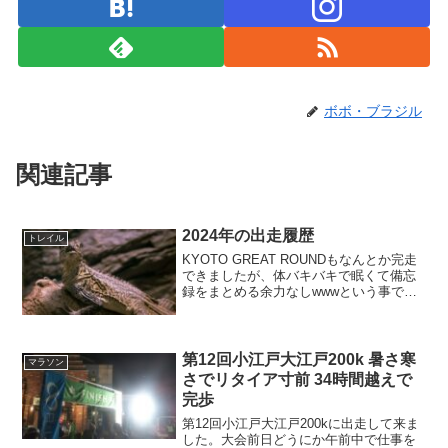
ボボ・ブラジル
関連記事
2024年の出走履歴
トレイル
KYOTO GREAT ROUNDもなんとか完走
できましたが、体バキバキで眠くて備忘
録をまとめる余力なしwwwという事で
2024年を振り返る意味で、出走履歴と結
果をまとめてみました。出走履歴2024年
01月01日 第19回中泊町元旦マラソン...
第12回小江戸大江戸200k 暑さ寒
マラソン
さでリタイア寸前 34時間越えで
完歩
第12回小江戸大江戸200kに出走して来ま
した。大会前日どうにか午前中で仕事を