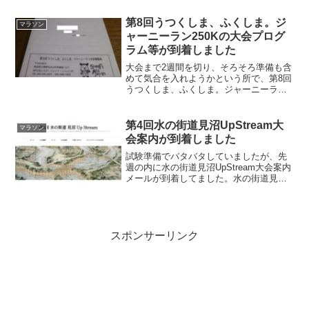
ログラム等が到着しました。大会プログ
ラム、コースマップ等受付、開会式、ス
第8回うつくしま、ふくしま。ジ
マラソン
タートまで...
ャーニーラン250Kの大会プログ
ラム等が到着しました
大会まで2週間を切り、そろそろ準備も含
めて気合を入れようかという所で、第8回
うつくしま、ふくしま。ジャーニーラン
250Kの大会プログラム等が到着しまし
た。大会プログラム、コースマップ等当
日引き換えは参加賞のみで、ゼッケンも
第4回水の街道見沼UpStream大
マラソン
事前送付なんですね...
会案内が到着しました
試験準備でバタバタしていましたが、先
週の内に水の街道見沼UpStream大会案内
メールが到着してました。水の街道見沼
UpStream大会案内今回は郵送物等はな
し。コース情報、参加者名簿、プログラ
ムはHP参照との事。必携品は下記の通
り。マイカ...
スポンサーリンク