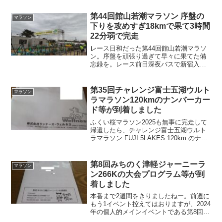
エントリーしました。第7回みちのく津軽
ジャーニーラン「じゃわめぐ」とは、津
第44回館山若潮マラソン 序盤の
マラソン
軽の方言で「血が騒...
下りを攻めすぎ18kmで果て3時間
22分弱で完走
レース日和だった第44回館山若潮マラソ
ン。序盤を頑張り過ぎて早々に果てた備
忘録を。レース前日深夜バスで新宿入
り、船橋で軽めのお絵描きを終えて移
動。君津駅15:30に君津駅到着。みつばつ
つじのマンホールがお出迎え。グランパ
第35回チャレンジ富士五湖ウルト
マラソン
ークホテルかずさ館山...
ラマラソン120kmのナンバーカー
ド等が到着しました
ふくい桜マラソン2025も無事に完走して
帰還したら、チャレンジ富士五湖ウルト
ラマラソン FUJI 5LAKES 120km のナン
バーカード等が既に到着しておりまし
た。ナンバーカード等Garminのパンフレ
ット多いなwww12～3時間ならI...
第8回みちのく津軽ジャーニーラ
マラソン
ン266Kの大会プログラム等が到
着しました
本番まで2週間をきりましたねー。前週に
もう1イベント控えてはおりますが、2024
年の個人的メインイベントである第8回み
ちのく津軽ジャーニーラン266Kの大会プ