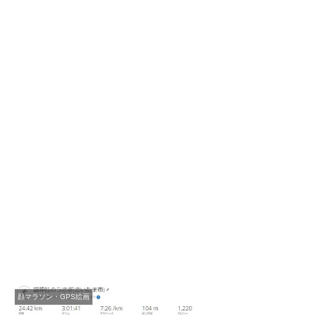
顔マラソン・GPS絵画