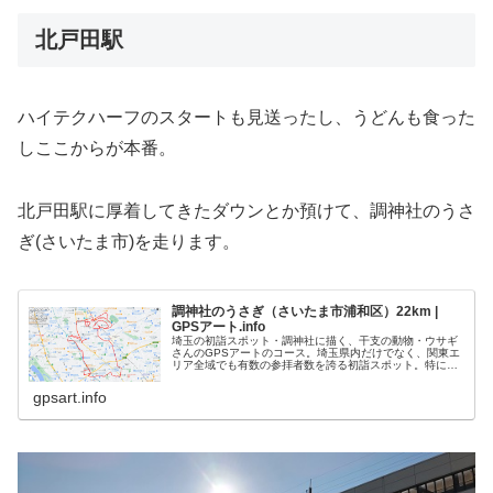
北戸田駅
ハイテクハーフのスタートも見送ったし、うどんも食った
しここからが本番。
北戸田駅に厚着してきたダウンとか預けて、調神社のうさ
ぎ(さいたま市)を走ります。
調神社のうさぎ（さいたま市浦和区）22km |
GPSアート.info
埼玉の初詣スポット・調神社に描く、干支の動物・ウサギ
さんのGPSアートのコース。埼玉県内だけでなく、関東エ
リア全域でも有数の参拝者数を誇る初詣スポット。特にウ
サギを祀っている神社で、参道に狛兎（狛犬ではなく）が
鎮座し、境内にはウサギの置物が...
gpsart.info