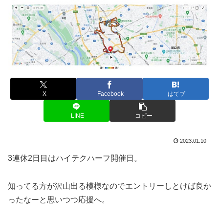
X
Facebook
はてブ
LINE
コピー
2023.01.10
3連休2日目はハイテクハーフ開催日。
知ってる方が沢山出る模様なのでエントリーしとけば良か
ったなーと思いつつ応援へ。