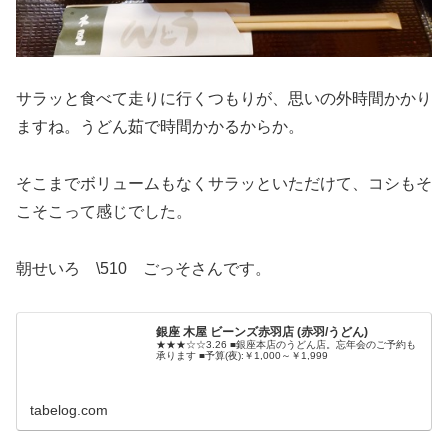
サラッと食べて走りに行くつもりが、思いの外時間かかり
ますね。うどん茹で時間かかるからか。
そこまでボリュームもなくサラッといただけて、コシもそ
こそこって感じでした。
朝せいろ \510 ごっそさんです。
銀座 木屋 ビーンズ赤羽店 (赤羽/うどん)
★★★☆☆3.26 ■銀座本店のうどん店。忘年会のご予約も
承ります ■予算(夜):￥1,000～￥1,999
tabelog.com