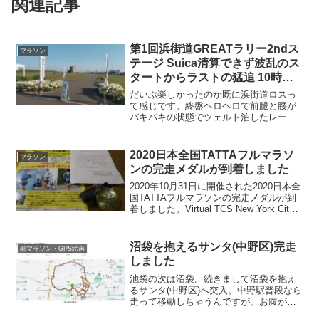
関連記事
第1回浜街道GREATラリー2ndス
マラソン
テージ Suica清算できず波乱のス
タートからラストの猛追 10時間
超えで完走
だいぶ楽しかったのか既に浜街道ロスっ
て感じです。終盤ヘロヘロで前腿と腰が
バキバキの状態でツェルト泊したレース2
日目。色々あったけど楽しすぎたラスト
3km含めた備忘録を。レース3日目アラー
ムを3:00にセットしシュラフにくるまっ
2020日本全国TATTAフルマラソ
マラソン
てぬくぬくと爆...
ンの完走メダルが到着しました
2020年10月31日に開催された2020日本全
国TATTAフルマラソンの完走メダルが到
着しました。Virtual TCS New York City
Marathonとダブルで実施で、なんとか当
日に走ってましたwww夜run42.2㎞終了...
沼袋を抱えるサンタ(中野区)完走
顔マラソン・GPS絵画
しました
池袋の次は沼袋。続きまして沼袋を抱え
るサンタ(中野区)へ突入。中野駅普段なら
走って移動しちゃうんですが、お腹が空
いて改札inしちゃったのでJRで中野駅ま