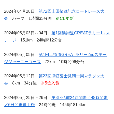
2024年04月28日
第72回山田敬藏記念ロードレース大
会
ハーフ 1時間33分強
※CB更新
2024年05月03日～04日
第1回浜街道GREATラリー1stス
テージ
151km 24時間12分台
2024年05月05日
第1回浜街道GREATラリー2ndステー
ジジャーニーコース
72km 10時間06分台
2024年05月12日
第23回津軽富士見湖一周マラソン大
会
8km 34分強
※5位入賞
2024年05月25日～26日
第3回弘前24時間走／48時間走
／6日間走選手権
24時間走 145周181.4km