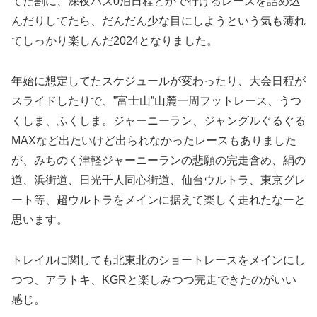
てた割に、深夜バス0泊日程とかで行けるレースを詰め込
んだりしてたら、だんだん少な目にしようという気も薄れ
てしっかり楽しんだ2024となりました。
年始に想定してたスケジュールが変わったり、大会日程が
スライドしたりで、”富士山”山麓一周フットレース、うつ
くしま、ふくしま。ジャーニーラン、ジャングルぐるぐる
MAXなど出たいけど出られなかったレースもありました
が、みちのく津軽ジャーニーランの悲願の完走含め、絹の
道、浜街道、日光千人同心街道、仙台ウルトラ、東京グレ
ート等、超ウルトラをメインに据えて楽しく走れたなーと
思います。
トレイルに関しても北東北のショートレースをメインにし
つつ、アラトキ、KGRと楽しみつつ完走できたのがいい
感じ。