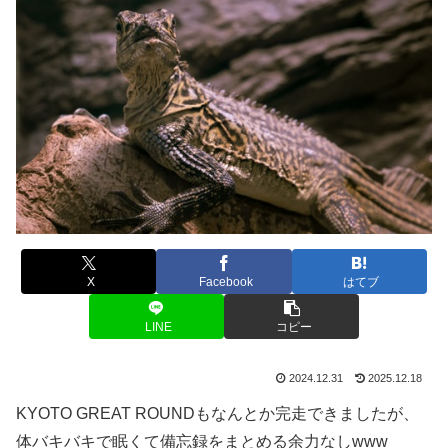
X
Facebook
はてブ
LINE
コピー
2024.12.31
2025.12.18
KYOTO GREAT ROUNDもなんとか完走できましたが、
体バキバキで眠くて備忘録をまとめる余力なしwww