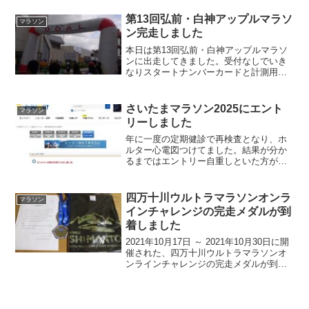
で。中野サンモールもクリスマスムード
でごった返してました。沼袋駅沼袋駅に
第13回弘前・白神アップルマラソ
マラソン
11:50到着。...
ン完走しました
本日は第13回弘前・白神アップルマラソ
ンに出走してきました。受付なしでいき
なりスタートナンバーカードと計測用チ
ップは、事前に自宅に郵送されてきてい
たため、受付なしでスタートラインに整
列しました。すごく便利ですね。今後も
さいたまマラソン2025にエント
マラソン
この方式を採用してほし...
リーしました
年に一度の定期健診で再検査となり、ホ
ルター心電図つけてました。結果が分か
るまではエントリー自重しといた方がい
いかなと思いつつ、特に支障もなく走っ
てるしなという事でさいたまマラソン
2025にエントリーしました。さいたまマ
四万十川ウルトラマラソンオンラ
マラソン
ラソン2025さいたま...
インチャレンジの完走メダルが到
着しました
2021年10月17日 ～ 2021年10月30日に開
催された、四万十川ウルトラマラソンオ
ンラインチャレンジの完走メダルが到着
しました。参加賞・完走メダルFTR100か
ら帰ってきたら届いてました。普段着や
すいブラック＋迷彩プリントのTシャツ...